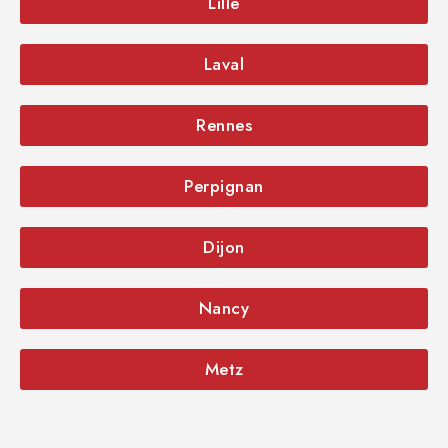
Lille
Laval
Rennes
Perpignan
Dijon
Nancy
Metz