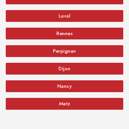
Laval
Rennes
Perpignan
Dijon
Nancy
Metz