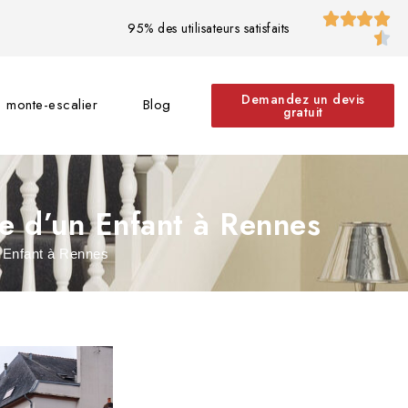




95% des utilisateurs satisfaits

Demandez un devis
 monte-escalier
Blog
gratuit
e d’un Enfant à Rennes
 Enfant à Rennes