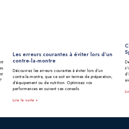
e
C
S
Les erreurs courantes à éviter lors d’un
contre-la-montre
nt
Dé
es.
s’
Découvrez les erreurs courantes à éviter lors d’un
nt
d’
contre-la-montre, que ce soit en termes de préparation,
?
ai
d’équipement ou de nutrition. Optimisez vos
performances en suivant ces conseils.
Li
Lire la suite »